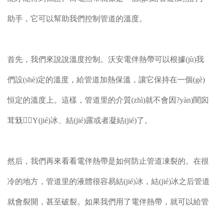
助手，它可以幫助我們控制管道的溫度。
首先，我們來說說溫度控制。沃安電伴熱帶可以根據(jù)我
們設(shè)定的溫度，給管道加熱保溫，讓它保持在一個(gè)
恒定的溫度上。這樣，管道里的介質(zhì)就不會因?yàn)闇囟
茸兓Y(jié)冰、結(jié)露或者凝結(jié)了。
然后，我們再來看看電伴熱帶是如何防止管道凍裂的。在很
冷的地方，管道里的液體很容易結(jié)冰，結(jié)冰之后管道
就會裂開，甚至破裂。如果我們用了
電伴熱帶
，就可以給管