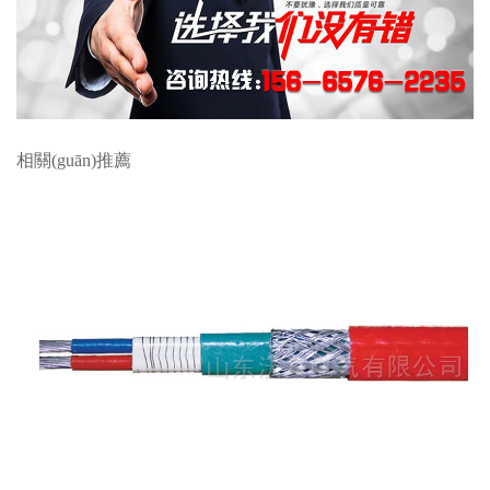
相關(guān)推薦