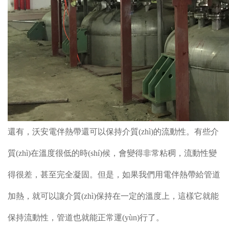
還有，沃安
電伴熱帶
還可以保持介質(zhì)的流動性。有些介
質(zhì)在溫度很低的時(shí)候，會變得非常粘稠，流動性變
得很差，甚至完全凝固。但是，如果我們用
電伴熱帶
給管道
加熱，就可以讓介質(zhì)保持在一定的溫度上，這樣它就能
保持流動性，管道也就能正常運(yùn)行了。