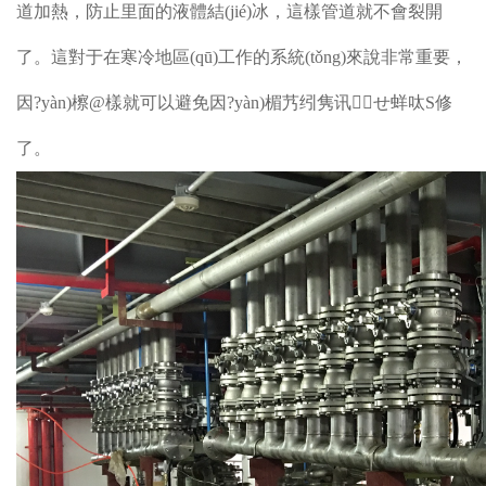
道加熱，防止里面的液體結(jié)冰，這樣管道就不會裂開
了。這對于在寒冷地區(qū)工作的系統(tǒng)來說非常重要，
因?yàn)檫@樣就可以避免因?yàn)楣艿纼隽讯９せ蛘呔S修
了。