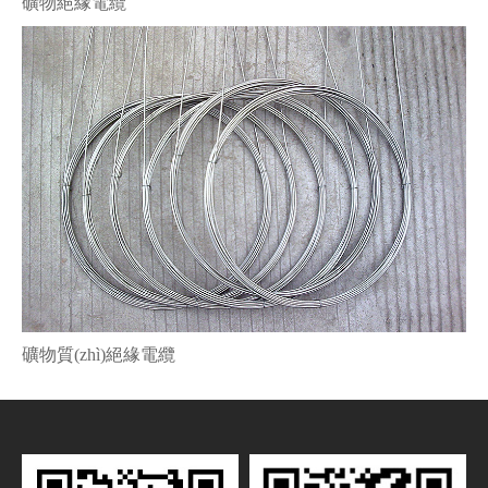
礦物絕緣電纜
礦物質(zhì)絕緣電纜