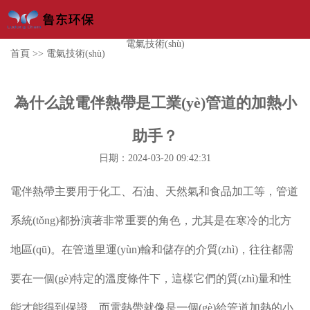
電氣技術(shù)
首頁
>>
電氣技術(shù)
為什么說電伴熱帶是工業(yè)管道的加熱小
助手？
日期：2024-03-20 09:42:31
電伴熱帶主要用于化工、石油、天然氣和食品加工等，管道
系統(tǒng)都扮演著非常重要的角色，尤其是在寒冷的北方
地區(qū)。在管道里運(yùn)輸和儲存的介質(zhì)，往往都需
要在一個(gè)特定的溫度條件下，這樣它們的質(zhì)量和性
能才能得到保證。而電熱帶就像是一個(gè)給管道加熱的小