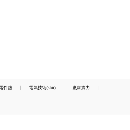
電伴熱
電氣技術(shù)
廠家實力
電伴熱
電氣技術(shù)
廠家實力