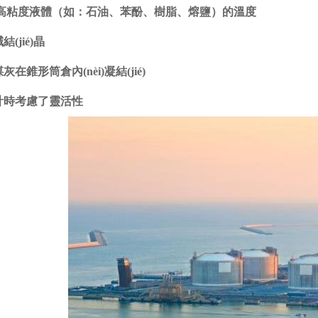
高粘度液體（如：石油、苯酚、樹脂、熔鹽）的溫度
(jié)晶
在錐形筒倉內(nèi)凝結(jié)
è)計時考慮了靈活性