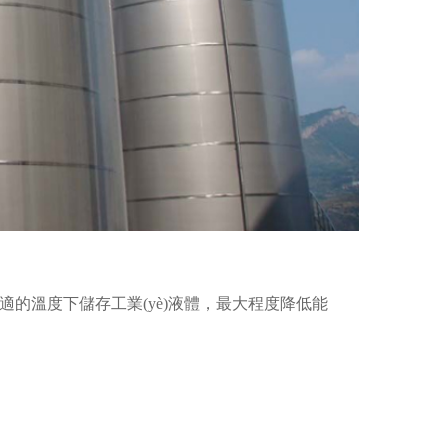
溫度下儲存工業(yè)液體，最大程度降低能