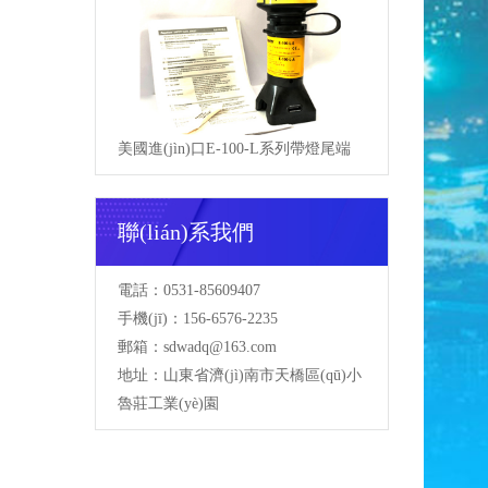
美國進(jìn)口E-100-L系列帶燈尾端
聯(lián)系我們
電話：0531-85609407
手機(jī)：156-6576-2235
郵箱：sdwadq@163.com
地址：山東省濟(jì)南市天橋區(qū)小
魯莊工業(yè)園