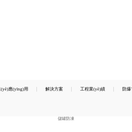
yè)應(yīng)用
解決方案
工程業(yè)績
防爆
yè)應(yīng)用
解決方案
工程業(yè)績
防爆
儲罐防凍