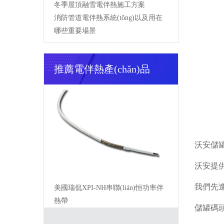
冬季屋頂融雪電伴熱施工方案
消防管道電伴熱系統(tǒng)以及用在
哪些重要場景
推薦電伴熱產(chǎn)品
沃安儲罐
沃安提供
我們先進
美國瑞侃XPI-NH串聯(lián)恒功率伴
熱帶
儲罐碼頭