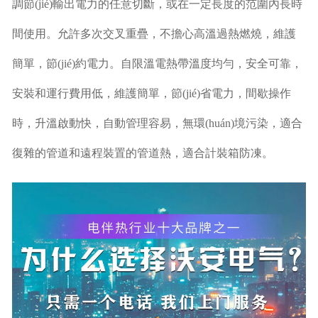
調節(jié)輸出電力的任意切斷，或在一定長度的范圍內長時
間使用。允許多次交叉重疊，不擔心高溫過熱燃燒，維護
簡單，節(jié)約電力。自限溫電熱帶溫度均勻，安全可靠，
安裝和運行費用低，維護簡單，節(jié)省電力，間歇操作
時，升溫啟動快，自動管理容易，無環(huán)境污染，適合
復雜的管道和遠程裝置的管道熱，適合計裝箱防凍。