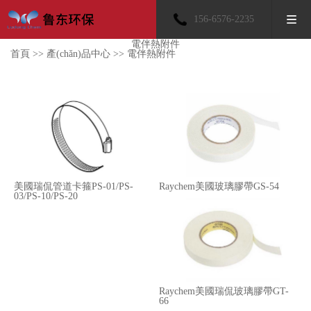
156-6576-2235
電伴熱附件
首頁
>>
產(chǎn)品中心
>>
電伴熱附件
美國瑞侃管道卡箍PS-01/PS-
Raychem美國玻璃膠帶GS-54
03/PS-10/PS-20
Raychem美國瑞侃玻璃膠帶GT-
66