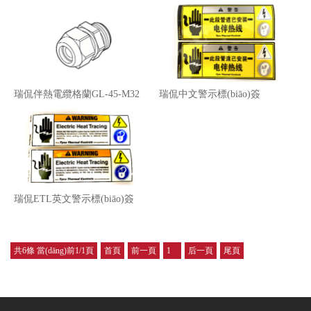
瑞侃伴熱電纜格蘭GL-45-M32
瑞侃中文警示標(biāo)簽
瑞侃ETL英文警示標(biāo)簽
共6條 當(dāng)前1/1頁
首頁
前一頁
1
后一頁
尾頁