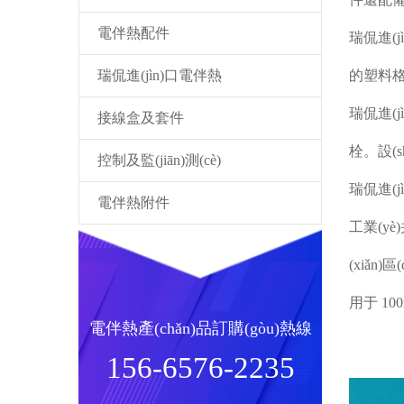
電伴熱配件
瑞侃進(j
瑞侃進(jìn)口電伴熱
的塑料
瑞侃進(j
接線盒及套件
栓
控制及監(jiān)測(cè)
瑞侃進(j
電伴熱附件
工業(yè
(xiǎn
用于 100
電伴熱產(chǎn)品訂購(gòu)熱線
156-6576-2235