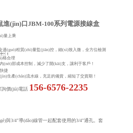
進(jìn)口JBM-100系列電源接線盒
hì)量上乘
行全過(guò)程質(zhì)量監(jiān)控，細(xì)致入微，全方位檢測
！
ià)格合理
(nèi)部成本控制，減少了開(kāi)支，讓利于客戶！
快捷
jìn)生產(chǎn)流水線，充足的備貨，縮短了交貨期！
156-6576-2235
價(jià)電話
與3/4"導(dǎo)線管一起配套使用的3/4"通孔。套