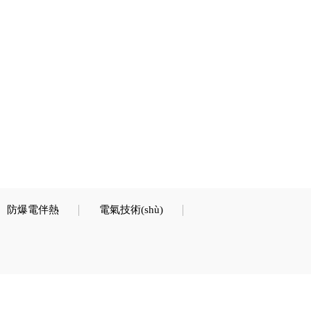
防爆電伴熱
電氣技術(shù)
防爆電伴熱
電氣技術(shù)