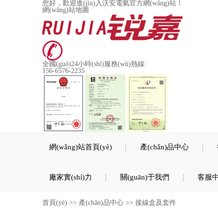
您好，歡迎進(jìn)入沃安電氣官方網(wǎng)站！
網(wǎng)站地圖
全國(guó)24小時(shí)服務(wù)熱線:
156-6576-2235
網(wǎng)站首頁(yè)
產(chǎn)品中心
網(wǎng)站首頁(yè)
廠家實(shí)力
關(guān)于我們
產(chǎn)品中心
客服
首頁(yè)
>>
產(chǎn)品中心
>>
接線盒及套件
廠家實(shí)力
關(guān)于我們
客服