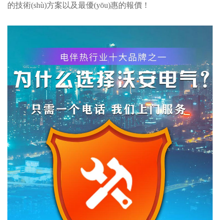
的技術(shù)方案以及最優(yōu)惠的報價！