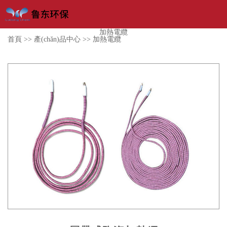
加熱電纜
首頁
>>
產(chǎn)品中心
>>
加熱電纜