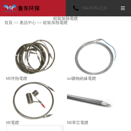
156-6576-2235
鎧裝加熱電纜
首頁
>>
產品中心
>>
鎧裝加熱電纜
MI伴熱電纜
mi礦物絕緣電纜
MI電纜
MI單芯電纜