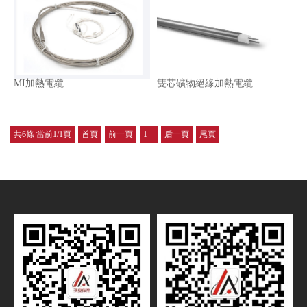
MI加熱電纜
雙芯礦物絕緣加熱電纜
共6條 當前1/1頁
首頁
前一頁
1
后一頁
尾頁