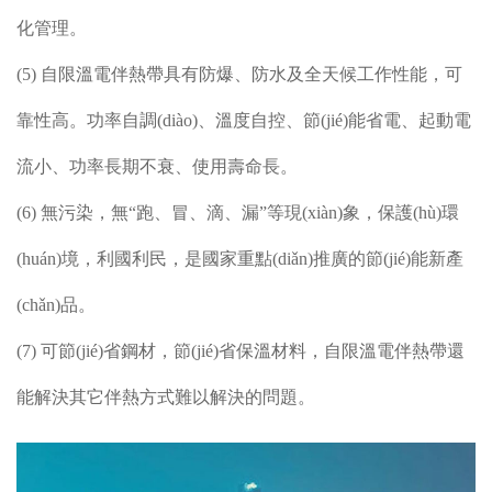
化管理。
(5) 自限溫電伴熱帶具有防爆、防水及全天候工作性能，可
靠性高。功率自調(diào)、溫度自控、節(jié)能省電、起動電
流小、功率長期不衰、使用壽命長。
(6) 無污染，無“跑、冒、滴、漏”等現(xiàn)象，保護(hù)環
(huán)境，利國利民，是國家重點(diǎn)推廣的節(jié)能新產
(chǎn)品。
(7) 可節(jié)省鋼材，節(jié)省保溫材料，自限溫電伴熱帶還
能解決其它伴熱方式難以解決的問題。