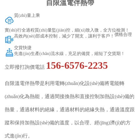
自限溫電伴熱帶
質(zhì)量上乘
實(shí)行全過程質(zhì)量監(jiān)控，細(xì)致入微，全方位檢測！
價格合理
高效內(nèi)部成本控制，減少了開支，讓利于客戶！
交貨快捷
先進(jìn)生產(chǎn)流水線，充足的備貨，縮短了交貨期！
156-6576-2235
立即撥打詢價電話
自限溫電伴熱帶是利用電轉(zhuǎn)化設(shè)備將電能轉
(zhuǎn)化為熱能，通過間接換熱和直接控制加熱設(shè)備的
熱量，通過材料的絕緣，通過材料的絕緣失熱，通過溫度跟
蹤和保持加熱設(shè)備的溫度，以合理、經(jīng)濟(jì)的方
式進(jìn)行。