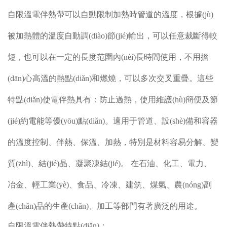
自限溫電伴熱帶可以自動限制加熱時管道的溫度，根據(jù)
被加熱體的溫度自動調(diào)節(jié)輸出，可以任意裁斷得較
短，也可以在一定的長度范圍內(nèi)長時間使用，不用擔
(dān)心高溫的熱點(diǎn)和燃燒，可以多次交叉重疊。這些
特點(diǎn)使電伴熱具有：防止過熱，使用維護(hù)簡便及節
(jié)約電能等優(yōu)點(diǎn)。適用于管道、設(shè)備和容器
的溫度控制、伴熱、保溫、加熱，特別是材料容易分解、變
質(zhì)、結(jié)晶、凝聚凍結(jié)。 在石油、化工、電力、
冶金、輕工業(yè)、食品、冷凍、建筑、煤氣、農(nóng)副
產(chǎn)品的生產(chǎn)、加工等部門有著廣泛的用途。
自限溫電伴熱帶特點(diǎn)：