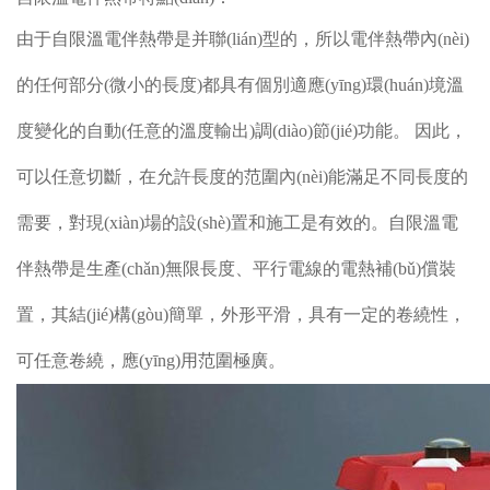
由于自限溫電伴熱帶是并聯(lián)型的，所以電伴熱帶內(nèi)
的任何部分(微小的長度)都具有個別適應(yīng)環(huán)境溫
度變化的自動(任意的溫度輸出)調(diào)節(jié)功能。 因此，
可以任意切斷，在允許長度的范圍內(nèi)能滿足不同長度的
需要，對現(xiàn)場的設(shè)置和施工是有效的。自限溫電
伴熱帶是生產(chǎn)無限長度、平行電線的電熱補(bǔ)償裝
置，其結(jié)構(gòu)簡單，外形平滑，具有一定的卷繞性，
可任意卷繞，應(yīng)用范圍極廣。