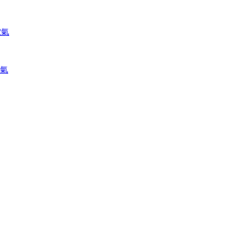
電氣
電氣