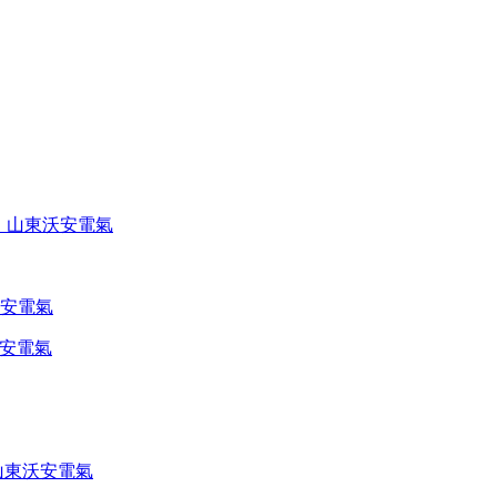
裝_山東沃安電氣
沃安電氣
沃安電氣
凍_山東沃安電氣