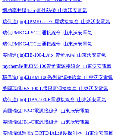
恒功率并聯(lián)電伴熱帶_山東沃安電氣
瑞侃進(jìn)口PMKG-LEC尾端接線盒_山東沃安電氣
瑞侃PMKG-LSC二通接線盒_山東沃安電氣
瑞侃PMKG-LTC三通接線盒_山東沃安電氣
美國進(jìn)口E-100-L系列帶燈尾端_山東沃安電氣
raychem瑞侃JBM-100帶燈電源接線盒_山東沃安電氣
瑞侃進(jìn)口JBM-100系列電源接線盒_山東沃安電氣
美國瑞侃JBS-100-L帶燈電源接線盒_山東沃安電氣
瑞侃進(jìn)口JBS-100-E電源接線盒_山東沃安電氣
美國瑞侃JB2-C電源接線盒_山東沃安電氣
美國瑞侃JB1-C電源接線盒_山東沃安電氣
美國瑞侃進(jìn)口RTD4AL溫度探測器_山東沃安電氣