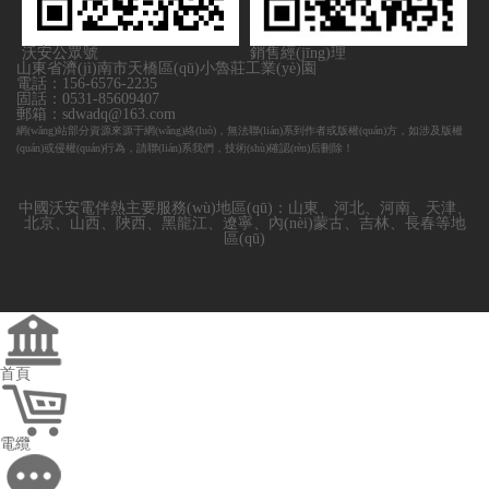
沃安公眾號
銷售經(jīng)理
山東省濟(jì)南市天橋區(qū)小魯莊工業(yè)園
電話：
156-6576-2235
固話：
0531-85609407
郵箱：
sdwadq@163.com
網(wǎng)站部分資源來源于網(wǎng)絡(luò)，無法聯(lián)系到作者或版權(quán)方，如涉及版權
(quán)或侵權(quán)行為，請聯(lián)系我們，技術(shù)確認(rèn)后刪除！
中國沃安電伴熱主要服務(wù)地區(qū)：山東、河北、河南、天津、
北京、山西、陜西、黑龍江、遼寧、內(nèi)蒙古、吉林、長春等地
區(qū)
首頁
電纜