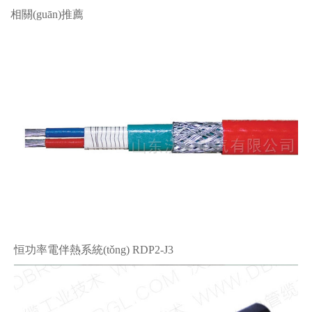
相關(guān)推薦
恒功率電伴熱系統(tǒng) RDP2-J3