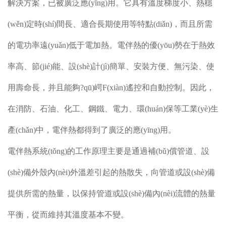
解決方案，已被廣泛應(yīng)用。它具有溫度梯度小、熱穩
(wěn)定時(shí)間長、適合長期使用等特點(diǎn)，而且所需
的電功率遠(yuǎn)低于電加熱。電伴熱的優(yōu)勢在于熱效
率高、節(jié)能、設(shè)計(jì)簡單、安裝方便、無污染、使
用壽命長，并且能夠?qū)崿F(xiàn)遙控和自動控制。因此，
在消防、石油、化工、鋼鐵、電力、環(huán)保等工業(yè)生
產(chǎn)中，電伴熱都得到了廣泛的應(yīng)用。
電伴熱系統(tǒng)的工作原理主要是通過補(bǔ)償管道、設
(shè)備外殼內(nèi)外溫差引起的熱散失，向管道或設(shè)備
提供所需的熱量，以保持管道或設(shè)備內(nèi)流體的熱量
平衡，從而維持其溫度基本不變。