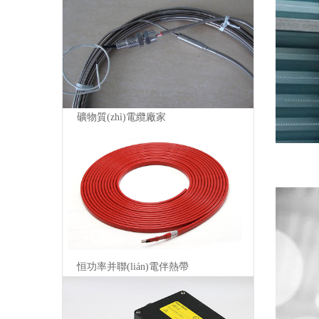
礦物質(zhì)電纜廠家
恒功率并聯(lián)電伴熱帶