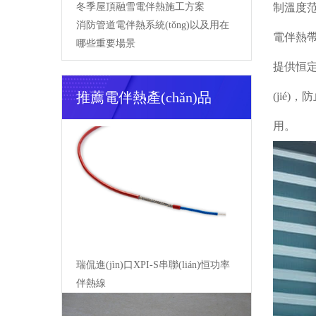
冬季屋頂融雪電伴熱施工方案
制溫度范圍
消防管道電伴熱系統(tǒng)以及用在
電伴熱帶
哪些重要場景
提供恒定的
推薦電伴熱產(chǎn)品
(jié)
用。
瑞侃進(jìn)口XPI-S串聯(lián)恒功率
伴熱線