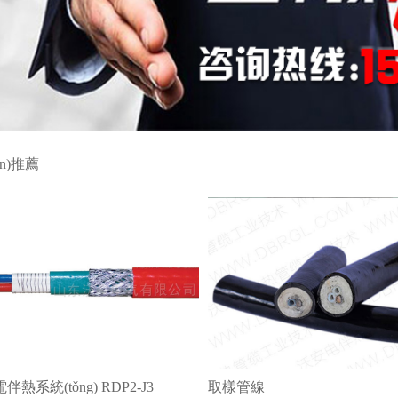
ān)推薦
熱系統(tǒng) RDP2-J3
取樣管線