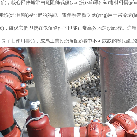
)計(jì)，核心部件通常由電阻絲或優(yōu)質(zhì)導(dǎo)電材料構(gòu
)生連續(xù)且穩(wěn)定的熱能。電伴熱帶廣泛應(yīng)用于寒冷
ù)，確保它們即使在低溫條件下也能正常高效地運(yùn)行。這種應(yī
了其使用壽命，成為工業(yè)領(lǐng)域中不可或缺的關(guān)鍵設(s