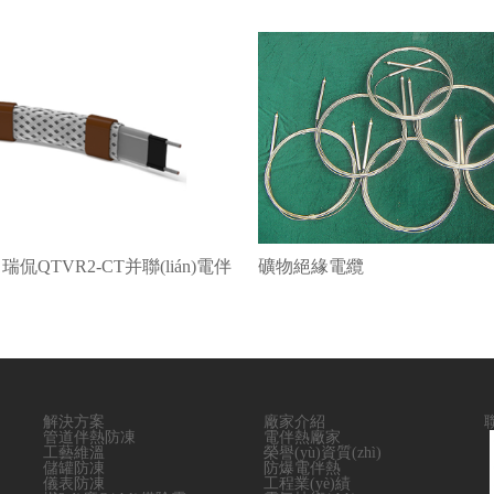
)口瑞侃QTVR2-CT并聯(lián)電伴
礦物絕緣電纜
解決方案
廠家介紹
聯
管道伴熱防凍
電伴熱廠家
工藝維溫
榮譽(yù)資質(zhì)
儲罐防凍
防爆電伴熱
儀表防凍
工程業(yè)績