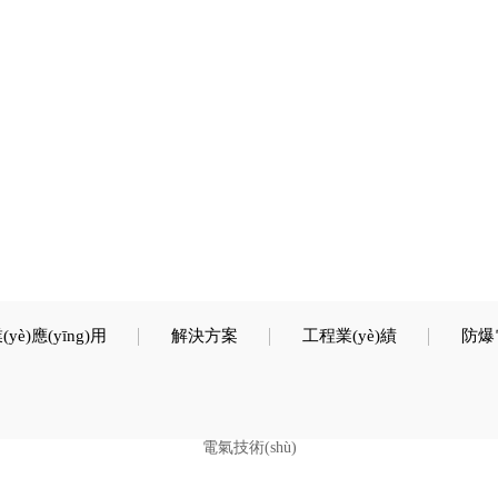
yè)應(yīng)用
解決方案
工程業(yè)績
防爆
yè)應(yīng)用
解決方案
工程業(yè)績
防爆
電氣技術(shù)